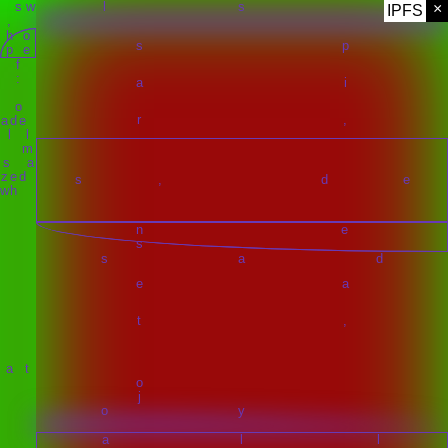
×
IPFS